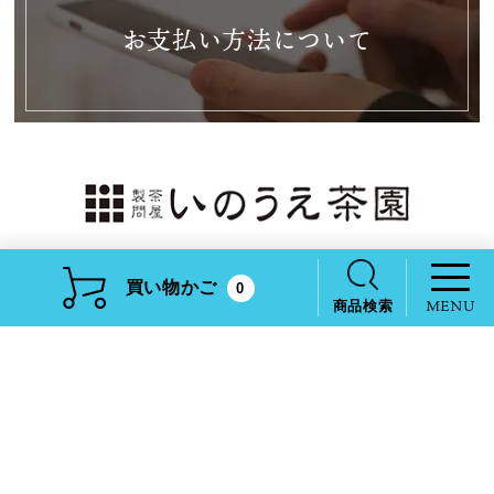
お支払い方法について
有限会社井上商店
買い物かご
0
商品検索
〒420-0001 静岡市葵区井宮町141番地
本社
〒420-0949 静岡市葵区与一1丁目10-20
工場
0120-085-455
いのうえ茶園 公式Instagram