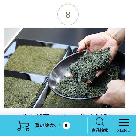
8
仕上げ茶のブレンド（合組）
買い物かご
0
異なる荒茶の特長を見極め、ブレンドします。
商品検索