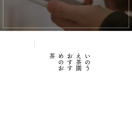
茶
い
の
う
え
茶
園
お
す
す
め
の
お