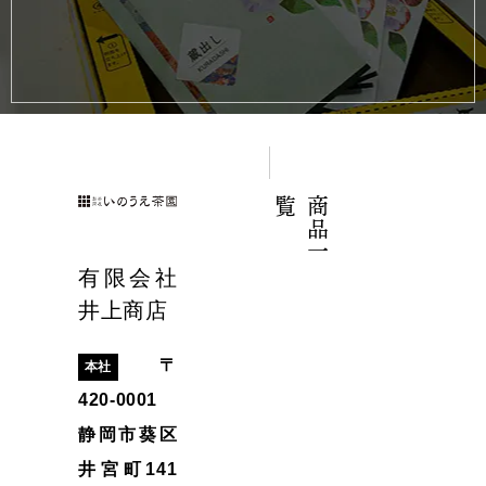
覧
商
品
一
有限会社
井上商店
〒
本社
420-0001
静岡市葵区
井宮町141