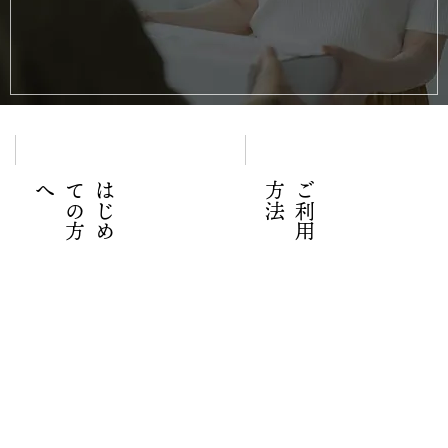
へ
は
じ
め
て
の
方
法
ご
利
用
方