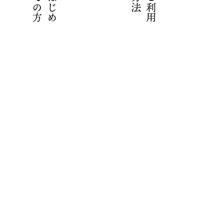
は
じ
め
て
の
方
法
ご
利
用
方