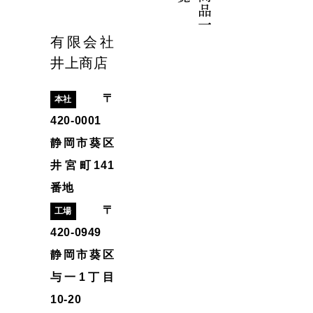
商
品
一
有限会社
井上商店
〒
本社
420-0001
静岡市葵区
井宮町141
番地
〒
工場
420-0949
静岡市葵区
与一1丁目
10-20