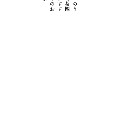
い
の
う
え
茶
園
お
す
す
め
の
お